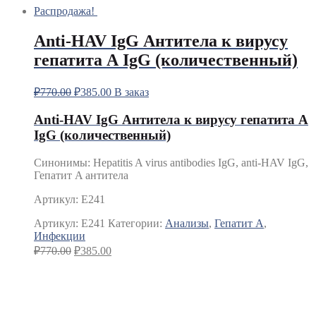
Распродажа!
Anti-HAV IgG Антитела к вирусу
гепатита А IgG (количественный)
₽
770.00
₽
385.00
В заказ
Anti-HAV IgG Антитела к вирусу гепатита А
IgG (количественный)
Синонимы
:
Hepatitis A virus antibodies IgG, anti-HAV IgG,
Гепатит A антитела
Артикул: E241
Артикул:
E241
Категории:
Анализы
,
Гепатит A
,
Инфекции
₽
770.00
₽
385.00