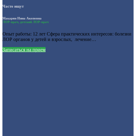
Часто ищут
Макарян Нина Акоповна
ЛОР-врач, детский ЛОР-врач
Опыт работы: 12 лет Сфера практических интересов: болезни
ЛОР органов у детей и взрослых, лечение…
Записаться на прием