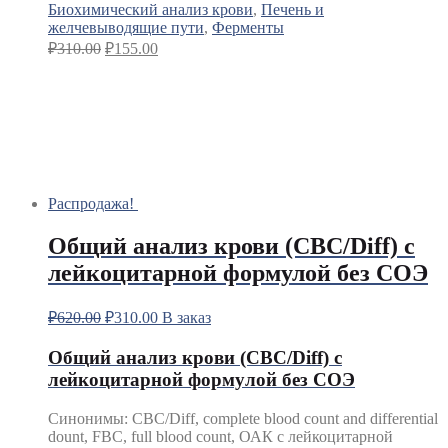
Биохимический анализ крови
,
Печень и
желчевыводящие пути
,
Ферменты
₽
310.00
₽
155.00
Распродажа!
Общий анализ крови (CBC/Diff) с
лейкоцитарной формулой без СОЭ
₽
620.00
₽
310.00
В заказ
Общий анализ крови (CBC/Diff) с
лейкоцитарной формулой без СОЭ
Синонимы
:
CBC/Diff, complete blood count and differential
dount, FBC, full blood count, ОАК с лейкоцитарной