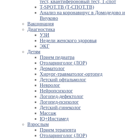
тест, квантифероновый тест, Т-спот
T-SPOT.TB (Т-СПОТ.ТВ)
Анализ на коронавирус в Домодедово и
Внуково
Вакцинация
Диагностика
УЗИ
Недели женского здоровья
ЭКГ
Детям
Прием педиатра
Отоларинголог (ЛОР)
Дерматолог
Хирург-травматолог-ортопед
Детский офтальмолог
Невролог
Нейропсихолог
Логопед-дефектолог
Логопед-психолог
Детский-гинеколог
Массаж
IQ+Инстамед
Взрослым
Прием терапевта
Отоларинголог (ЛОР)