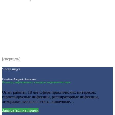
Номер телефона
*
Выберите клинику
Комментарий
*
Я даю согласие на обработку персональных данных
согласно политики обработки размещенной по адресу
https://instamed.ru/privacy/
[свернуть]
Часто ищут
Голубев Андрей Олегович
Педиатр, инфекционист, кандидат медицинских наук
Опыт работы: 18 лет Сфера практических интересов:
герпесвирусные инфекции, респираторные инфекции,
лихорадки неясного генеза, кишечные…
Записаться на прием