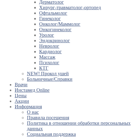
Дерматолог
Хирург-травматолог-ортопед
Офтальмолог
Гинеколог
Онколог/Маммолог
Онкогинеколог
Уролог
Эндокринолог
Невролог
Кардиолог
Массаж
Психолог
КТГ
NEW! Прокол ушей
Больничные/Справки
Врачи
Инстамед Online
Цены
Акции
Информация
О нас
Правила посещения
Политика в отношении обработки персональных
данных
Социальная поддержка