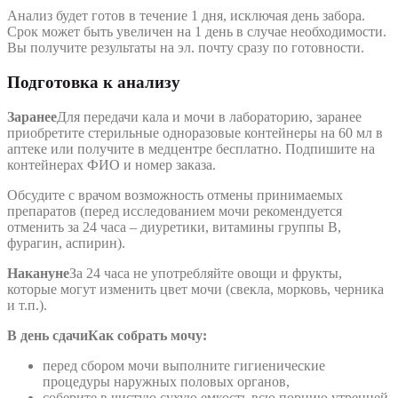
Анализ будет готов в течение 1 дня, исключая день забора.
Срок может быть увеличен на 1 день в случае необходимости.
Вы получите результаты на эл. почту сразу по готовности.
Подготовка к анализу
Заранее
Для передачи кала и мочи в лабораторию, заранее
приобретите стерильные одноразовые контейнеры на 60 мл в
аптеке или получите в медцентре бесплатно. Подпишите на
контейнерах ФИО и номер заказа.
Обсудите с врачом возможность отмены принимаемых
препаратов (перед исследованием мочи рекомендуется
отменить за 24 часа – диуретики, витамины группы В,
фурагин, аспирин).
Накануне
За 24 часа не употребляйте овощи и фрукты,
которые могут изменить цвет мочи (свекла, морковь, черника
и т.п.).
В день сдачи
Как собрать мочу:
перед сбором мочи выполните гигиенические
процедуры наружных половых органов,
соберите в чистую сухую емкость всю порцию утренней