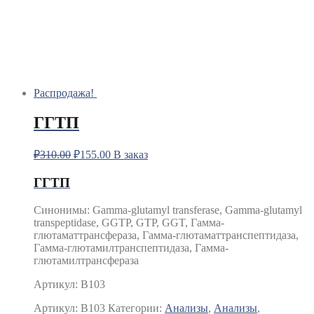
Распродажа!
ГГТП
₽
310.00
₽
155.00
В заказ
ГГТП
Синонимы
:
Gamma-glutamyl transferase, Gamma-glutamyl
transpeptidase, GGTP, GTP, GGT, Гамма-
глютаматтрансфераза, Гамма-глютаматтранспептидаза,
Гамма-глютамилтранспептидаза, Гамма-
глютамилтрансфераза
Артикул: B103
Артикул:
B103
Категории:
Анализы
,
Анализы
,