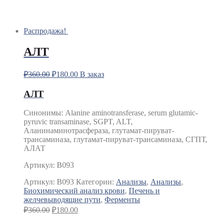
Распродажа!
АЛТ
₽
360.00
₽
180.00
В заказ
АЛТ
Синонимы
:
Alanine aminotransferase, serum glutamic-
pyruvic transaminase, SGPT, ALT,
Аланинаминотрасфераза, глутамат-пируват-
трансаминаза, глутамат-пируват-трансаминаза, СГПТ,
АЛАТ
Артикул: B093
Артикул:
B093
Категории:
Анализы
,
Анализы
,
Биохимический анализ крови
,
Печень и
желчевыводящие пути
,
Ферменты
₽
360.00
₽
180.00