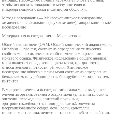
натощак. Необходимо помыть наружные половые органы,
чтобы исключить попадание в мочу эпителия и
микроорганизмов с кожи и слизистой оболочки.
Метод исследования — Макроскопическое исследование,
химическое исследование («сухая химия»), микроскопическое
исследование
Материал для исследования — Моча разовая
Общий анализ мочи (ОАМ, Общий клинический анализ мочи,
Urinalysis, Urine test) состоит из определения физических
свойств мочи, химических свойств мочи и микроскопии
мочевого осадка. Физическое исследование общего анализа
мочи включает определение: цвета мочи, прозрачности,
относительной плотности, рН мочи. Химическое
исследование общего анализа мочи состоит из определение
белка, глюкозы, уробилиногена, билирубина, кетоновых тел,
нитритов.
В микроскопическом исследовании осадка мочи выделяют
элементы организованного осадка мочи (эпителий плоский,
эпителий переходный, эпителий почечный,
эритроциты,лейкоциты, цилиндры, слизь); элементы
неорганизованного осадка мочи: соли, кристаллы
цистина,холестерина, лецитина, тирозина, нейтральный жир,