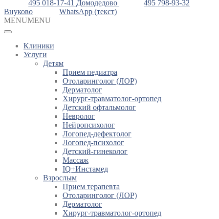
495 018-17-41
Домодедово
495 798-93-32
Внуково
WhatsApp (текст)
MENU
MENU
Клиники
Услуги
Детям
Прием педиатра
Отоларинголог (ЛОР)
Дерматолог
Хирург-травматолог-ортопед
Детский офтальмолог
Невролог
Нейропсихолог
Логопед-дефектолог
Логопед-психолог
Детский-гинеколог
Массаж
IQ+Инстамед
Взрослым
Прием терапевта
Отоларинголог (ЛОР)
Дерматолог
Хирург-травматолог-ортопед