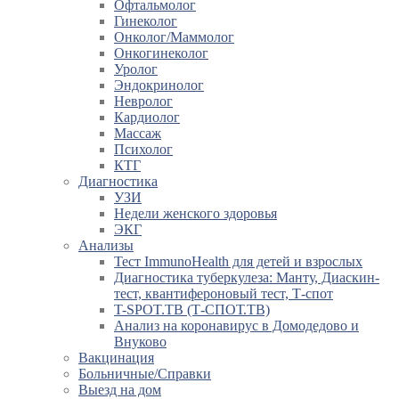
Офтальмолог
Гинеколог
Онколог/Маммолог
Онкогинеколог
Уролог
Эндокринолог
Невролог
Кардиолог
Массаж
Психолог
КТГ
Диагностика
УЗИ
Недели женского здоровья
ЭКГ
Анализы
Тест ImmunoHealth для детей и взрослых
Диагностика туберкулеза: Манту, Диаскин-
тест, квантифероновый тест, Т-спот
T-SPOT.TB (Т-СПОТ.ТВ)
Анализ на коронавирус в Домодедово и
Внуково
Вакцинация
Больничные/Справки
Выезд на дом