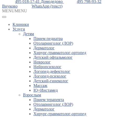
495 018-17-41
Домодедово
495 798-93-32
Внуково
WhatsApp (текст)
MENU
MENU
Клиники
Услуги
Детям
Прием педиатра
Отоларинголог (ЛОР)
Дерматолог
Хирург-травматолог-ортопед
Детский офтальмолог
Невролог
Нейропсихолог
Логопед-дефектолог
Логопед-психолог
Детский-гинеколог
Массаж
IQ+Инстамед
Взрослым
Прием терапевта
Отоларинголог (ЛОР)
Дерматолог
Хирург-травматолог-ортопед