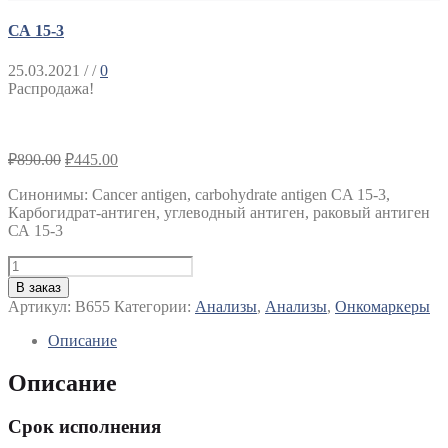
СА 15-3
25.03.2021
/ /
0
Распродажа!
₽
890.00
₽
445.00
Синонимы
:
Cancer antigen, carbohydrate antigen CA 15-3,
Карбогидрат-антиген, углеводный антиген, раковый антиген
СА 15-3
Количество
СА
В заказ
15-
Артикул:
B655
Категории:
Анализы
,
Анализы
,
Онкомаркеры
3
Описание
Описание
Срок исполнения