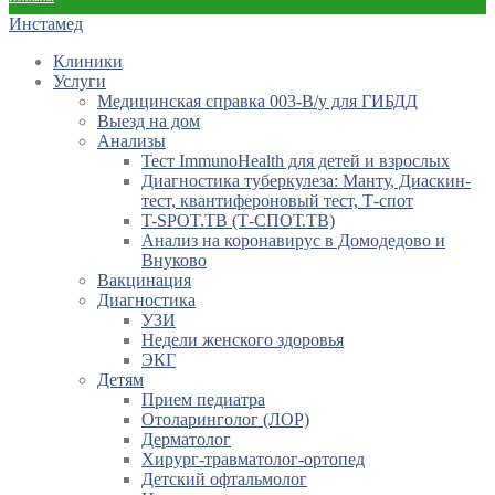
Инстамед
Клиники
Услуги
Медицинская справка 003-В/у для ГИБДД
Выезд на дом
Анализы
Тест ImmunoHealth для детей и взрослых
Диагностика туберкулеза: Манту, Диаскин-
тест, квантифероновый тест, Т-спот
T-SPOT.TB (Т-СПОТ.ТВ)
Анализ на коронавирус в Домодедово и
Внуково
Вакцинация
Диагностика
УЗИ
Недели женского здоровья
ЭКГ
Детям
Прием педиатра
Отоларинголог (ЛОР)
Дерматолог
Хирург-травматолог-ортопед
Детский офтальмолог