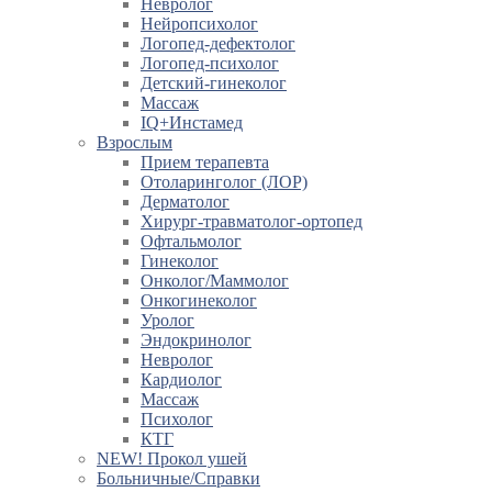
Невролог
Нейропсихолог
Логопед-дефектолог
Логопед-психолог
Детский-гинеколог
Массаж
IQ+Инстамед
Взрослым
Прием терапевта
Отоларинголог (ЛОР)
Дерматолог
Хирург-травматолог-ортопед
Офтальмолог
Гинеколог
Онколог/Маммолог
Онкогинеколог
Уролог
Эндокринолог
Невролог
Кардиолог
Массаж
Психолог
КТГ
NEW! Прокол ушей
Больничные/Справки