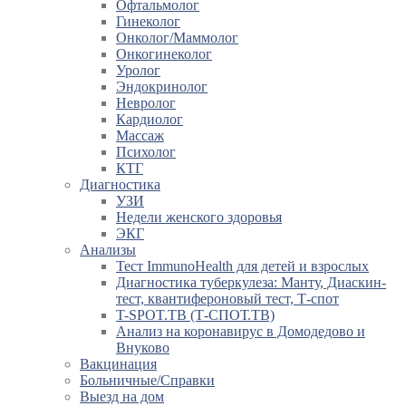
Офтальмолог
Гинеколог
Онколог/Маммолог
Онкогинеколог
Уролог
Эндокринолог
Невролог
Кардиолог
Массаж
Психолог
КТГ
Диагностика
УЗИ
Недели женского здоровья
ЭКГ
Анализы
Тест ImmunoHealth для детей и взрослых
Диагностика туберкулеза: Манту, Диаскин-
тест, квантифероновый тест, Т-спот
T-SPOT.TB (Т-СПОТ.ТВ)
Анализ на коронавирус в Домодедово и
Внуково
Вакцинация
Больничные/Справки
Выезд на дом