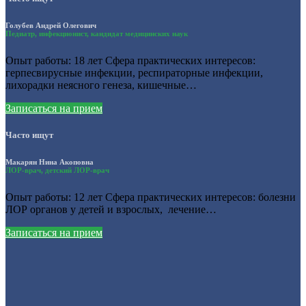
Голубев Андрей Олегович
Педиатр, инфекционист, кандидат медицинских наук
Опыт работы: 18 лет Сфера практических интересов:
герпесвирусные инфекции, респираторные инфекции,
лихорадки неясного генеза, кишечные…
Записаться на прием
Часто ищут
Макарян Нина Акоповна
ЛОР-врач, детский ЛОР-врач
Опыт работы: 12 лет Сфера практических интересов: болезни
ЛОР органов у детей и взрослых, лечение…
Записаться на прием