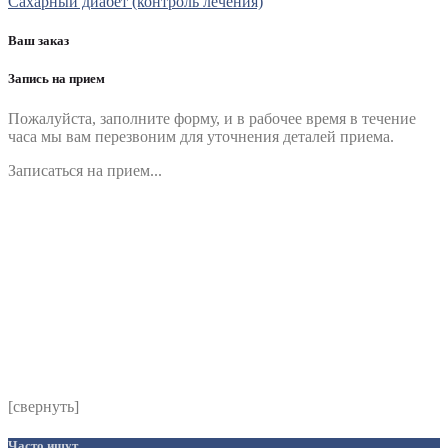
Сахарный диабет (контроль лечения)
по
записям
Ваш заказ
Запись на прием
Пожалуйста, заполните форму, и в рабочее время в течение
часа мы вам перезвоним для уточнения деталей приема.
Записаться на прием...
Номер телефона
*
Выберите клинику
Комментарий
*
Я даю согласие на обработку персональных данных
согласно политики обработки размещенной по адресу
https://instamed.ru/privacy/
[свернуть]
Часто ищут