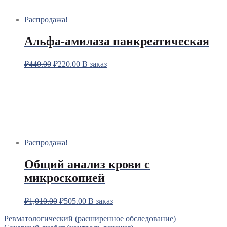
Распродажа!
Альфа-амилаза панкреатическая
₽
440.00
₽
220.00
В заказ
Распродажа!
Общий анализ крови с
микроскопией
₽
1,010.00
₽
505.00
В заказ
Навигация
Ревматологический (расширенное обследование)