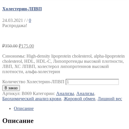
Холестерин-ЛПВП
24.03.2021
/ /
0
Распродажа!
₽
350.00
₽
175.00
Синонимы
:
High-density lipoprotein cholesterol, alpha-lipoprotein
cholesterol, HDL, HDL-C, Липопротеиды высокой плотности,
ЛВП, ХС ЛПВП, холестерол липопротеинов высокой
плотности, альфа-холестерин
Количество Холестерин-ЛПВП
В заказ
Артикул:
B069
Категории:
Анализы
,
Анализы
,
Биохимический анализ крови
,
Жировой обмен
,
Лишний вес
Описание
Описание