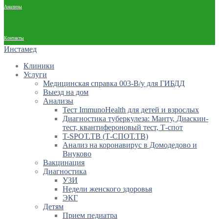
Анализы
Контакты
Инстамед
Клиники
Услуги
Медицинская справка 003-В/у для ГИБДД
Выезд на дом
Анализы
Тест ImmunoHealth для детей и взрослых
Диагностика туберкулеза: Манту, Диаскин-
тест, квантифероновый тест, Т-спот
T-SPOT.TB (Т-СПОТ.ТВ)
Анализ на коронавирус в Домодедово и
Внуково
Вакцинация
Диагностика
УЗИ
Недели женского здоровья
ЭКГ
Детям
Прием педиатра