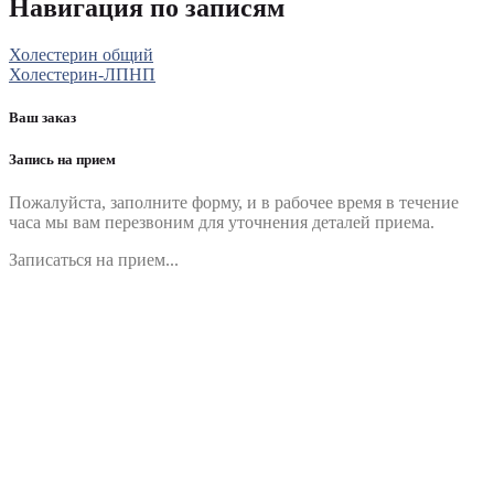
Навигация по записям
Холестерин общий
Холестерин-ЛПНП
Ваш заказ
Запись на прием
Пожалуйста, заполните форму, и в рабочее время в течение
часа мы вам перезвоним для уточнения деталей приема.
Записаться на прием...
Номер телефона
*
Выберите клинику
Комментарий
*
Я даю согласие на обработку персональных данных
согласно политики обработки размещенной по адресу
https://instamed.ru/privacy/