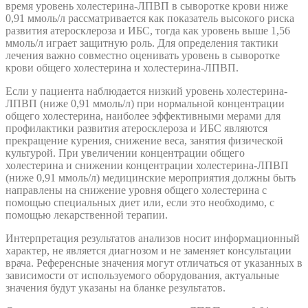
время уровень холестерина-ЛПВП в сыворотке крови ниже
0,91 ммоль/л рассматривается как показатель высокого риска
развития атеросклероза и ИБС, тогда как уровень выше 1,56
ммоль/л играет защитную роль. Для определения тактики
лечения важно совместно оценивать уровень в сыворотке
крови общего холестерина и холестерина-ЛПВП.
Если у пациента наблюдается низкий уровень холестерина-
ЛПВП (ниже 0,91 ммоль/л) при нормальной концентрации
общего холестерина, наиболее эффективными мерами для
профилактики развития атеросклероза и ИБС являются
прекращение курения, снижение веса, занятия физической
культурой. При увеличении концентрации общего
холестерина и снижении концентрации холестерина-ЛПВП
(ниже 0,91 ммоль/л) медицинские мероприятия должны быть
направлены на снижение уровня общего холестерина с
помощью специальных диет или, если это необходимо, с
помощью лекарственной терапии.
Интерпретация результатов анализов носит информационный
характер, не является диагнозом и не заменяет консультации
врача. Референсные значения могут отличаться от указанных в
зависимости от используемого оборудования, актуальные
значения будут указаны на бланке результатов.