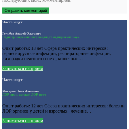
последующих моих комментариев.
Часто ищут
Голубев Андрей Олегович
Педиатр, инфекционист, кандидат медицинских наук
Опыт работы: 18 лет Сфера практических интересов:
герпесвирусные инфекции, респираторные инфекции,
лихорадки неясного генеза, кишечные…
Записаться на прием
Часто ищут
Макарян Нина Акоповна
ЛОР-врач, детский ЛОР-врач
Опыт работы: 12 лет Сфера практических интересов: болезни
ЛОР органов у детей и взрослых, лечение…
Записаться на прием