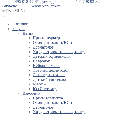
495 018-17-41
Домодедово
495 798-93-32
Внуково
WhatsApp (текст)
MENU
MENU
Клиники
Услуги
Детям
Прием педиатра
Отоларинголог (ЛОР)
Дерматолог
Хирург-травматолог-ортопед
Детский офтальмолог
Невролог
Нейропсихолог
Логопед-дефектолог
Логопед-психолог
Детский-гинеколог
Массаж
IQ+Инстамед
Взрослым
Прием терапевта
Отоларинголог (ЛОР)
Дерматолог
Хирург-травматолог-ортопед