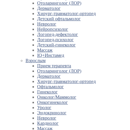
Отоларинголог (ЛОР)
Дерматолог
Хирург-травматолог-ортопед
Детский офтальмолог
Невролог
Нейропсихолог
Логопед-дефектолог
Логопед-психолог
Детский-гинеколог
Массаж
IQ+Инстамед
Взрослым
Прием терапевта
Отоларинголог (ЛОР)
Дерматолог
Хирург-травматолог-ортопед
Офтальмолог
Гинеколог
Онколог/Маммолог
Онкогинеколог
Уролог
Эндокринолог
Невролог
Кардиолог
Массаж