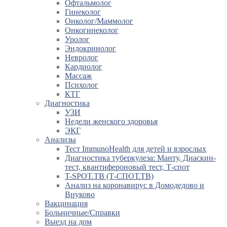
Офтальмолог
Гинеколог
Онколог/Маммолог
Онкогинеколог
Уролог
Эндокринолог
Невролог
Кардиолог
Массаж
Психолог
КТГ
Диагностика
УЗИ
Недели женского здоровья
ЭКГ
Анализы
Тест ImmunoHealth для детей и взрослых
Диагностика туберкулеза: Манту, Диаскин-
тест, квантифероновый тест, Т-спот
T-SPOT.TB (Т-СПОТ.ТВ)
Анализ на коронавирус в Домодедово и
Внуково
Вакцинация
Больничные/Справки
Выезд на дом