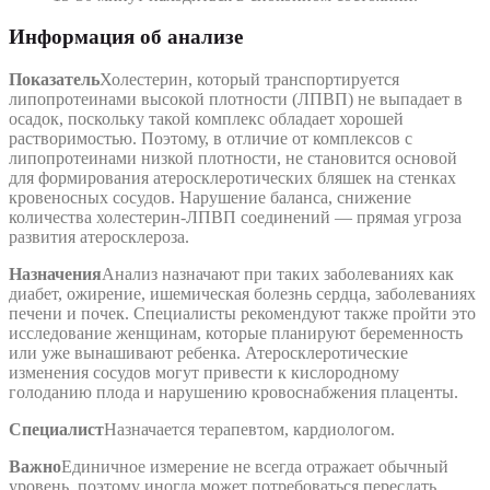
Информация об анализе
Показатель
Холестерин, который транспортируется
липопротеинами высокой плотности (ЛПВП) не выпадает в
осадок, поскольку такой комплекс обладает хорошей
растворимостью. Поэтому, в отличие от комплексов с
липопротеинами низкой плотности, не становится основой
для формирования атеросклеротических бляшек на стенках
кровеносных сосудов. Нарушение баланса, снижение
количества холестерин-ЛПВП соединений — прямая угроза
развития атеросклероза.
Назначения
Анализ назначают при таких заболеваниях как
диабет, ожирение, ишемическая болезнь сердца, заболеваниях
печени и почек. Специалисты рекомендуют также пройти это
исследование женщинам, которые планируют беременность
или уже вынашивают ребенка. Атеросклеротические
изменения сосудов могут привести к кислородному
голоданию плода и нарушению кровоснабжения плаценты.
Специалист
Назначается терапевтом, кардиологом.
Важно
Единичное измерение не всегда отражает обычный
уровень, поэтому иногда может потребоваться пересдать