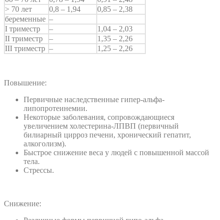
> 70 лет
0,8 – 1,94
0,85 – 2,38
беременные
–
I триместр
–
1,04 – 2,03
II триместр
–
1,35 – 2,26
III триместр
–
1,25 – 2,26
Повышение:
Первичные наследственные гипер-альфа-
липопротеинемии.
Некоторые заболевания, сопровождающиеся
увеличением холестерина-ЛПВП (первичный
билиарный цирроз печени, хронический гепатит,
алкоголизм).
Быстрое снижение веса у людей с повышенной массой
тела.
Стрессы.
Снижение: