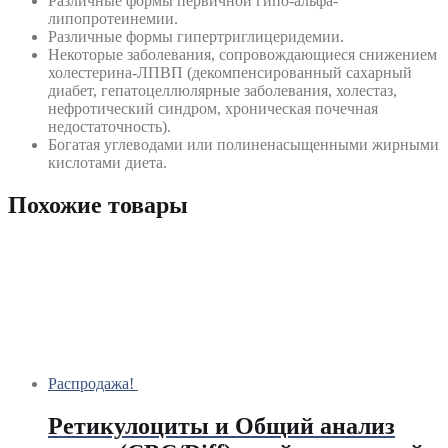
Различные формы первичной гипо-альфа-
липопротеинемии.
Различные формы гипертриглицеридемии.
Некоторые заболевания, сопровождающиеся снижением
холестерина-ЛПВП (декомпенсированный сахарный
диабет, гепатоцеллюлярные заболевания, холестаз,
нефротический синдром, хроническая почечная
недостаточность).
Богатая углеводами или полиненасыщенными жирными
кислотами диета.
Похожие товары
Распродажа!
Ретикулоциты и Общий анализ