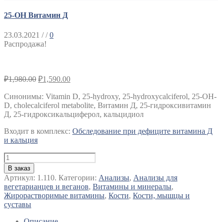
25-ОН Витамин Д
23.03.2021
/ /
0
Распродажа!
₽
1,980.00
₽
1,590.00
Синонимы
:
Vitamin D, 25-hydroxy, 25-hydroxycalciferol, 25-OH-
D, cholecalciferol metabolite, Витамин Д, 25-гидроксивитамин
Д, 25-гидроксикальциферол, кальцидиол
Входит в комплекс:
Обследование при дефиците витамина Д
и кальция
Количество
25-
В заказ
ОН
Артикул:
1.110.
Категории:
Анализы
,
Анализы для
Витамин
вегетарианцев и веганов
,
Витамины и минералы
,
Д
Жирорастворимые витамины
,
Кости
,
Кости, мышцы и
суставы
Описание