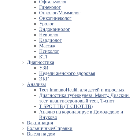
Офтальмолог
Гинеколог
Онколог/Маммолог
Онкогинеколог
Уролог
Эндокринолог
Невролог
Кардиолог
Массаж
Психолог
КТГ
Диагностика
УЗИ
Недели женского здоровья
ЭКГ
Анализы
Тест ImmunoHealth для детей и взрослых
Диагностика туберкулеза: Манту, Диаскин-
тест, квантифероновый тест, Т-спот
T-SPOT.TB (Т-СПОТ.ТВ)
Анализ на коронавирус в Домодедово и
Внуково
Вакцинация
Больничные/Справки
Выезд на дом