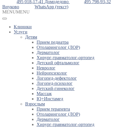
495 018-17-41
Домодедово
495 798-93-32
Внуково
WhatsApp (текст)
MENU
MENU
Клиники
Услуги
Детям
Прием педиатра
Отоларинголог (ЛОР)
Дерматолог
Хирург-травматолог-ортопед
Детский офтальмолог
Невролог
Нейропсихолог
Логопед-дефектолог
Логопед-психолог
Детский-гинеколог
Массаж
IQ+Инстамед
Взрослым
Прием терапевта
Отоларинголог (ЛОР)
Дерматолог
Хирург-травматолог-ортопед