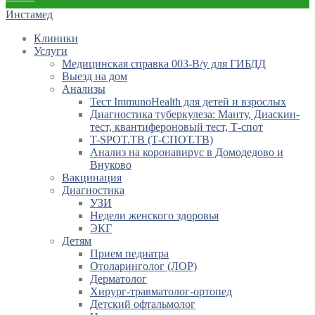
Инстамед
Клиники
Услуги
Медицинская справка 003-В/у для ГИБДД
Выезд на дом
Анализы
Тест ImmunoHealth для детей и взрослых
Диагностика туберкулеза: Манту, Диаскин-
тест, квантифероновый тест, Т-спот
T-SPOT.TB (Т-СПОТ.ТВ)
Анализ на коронавирус в Домодедово и
Внуково
Вакцинация
Диагностика
УЗИ
Недели женского здоровья
ЭКГ
Детям
Прием педиатра
Отоларинголог (ЛОР)
Дерматолог
Хирург-травматолог-ортопед
Детский офтальмолог