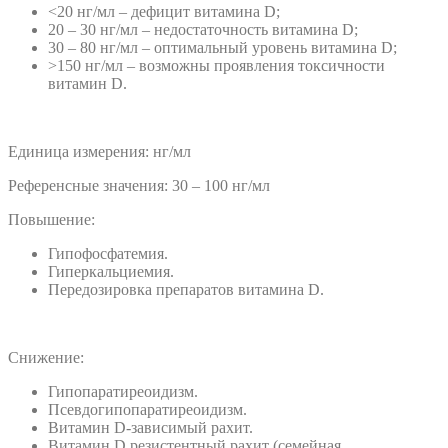
<20 нг/мл – дефицит витамина D;
20 – 30 нг/мл – недостаточность витамина D;
30 – 80 нг/мл – оптимальный уровень витамина D;
>150 нг/мл – возможны проявления токсичности
витамин D.
Единица измерения: нг/мл
Референсные значения: 30 – 100 нг/мл
Повышение:
Гипофосфатемия.
Гиперкальциемия.
Передозировка препаратов витамина D.
Снижение:
Гипопаратиреоидизм.
Псевдогипопаратиреоидизм.
Витамин D-зависимый рахит.
Витамин D резистентный рахит (семейная