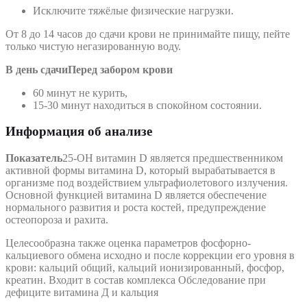
Исключите тяжёлые физические нагрузки.
От 8 до 14 часов до сдачи крови не принимайте пищу, пейте
только чистую негазированную воду.
В день сдачи
Перед забором крови
60 минут не курить,
15-30 минут находиться в спокойном состоянии.
Информация об анализе
Показатель
25-OH витамин D является предшественником
активной формы витамина D, который вырабатывается в
организме под воздействием ультрафиолетового излучения.
Основной функцией витамина D является обеспечение
нормального развития и роста костей, предупреждение
остеопороза и рахита.
Целесообразна также оценка параметров фосфорно-
кальциевого обмена исходно и после коррекции его уровня в
крови: кальций общий, кальций ионизированный, фосфор,
креатин. Входит в состав комплекса Обследование при
дефиците витамина Д и кальция