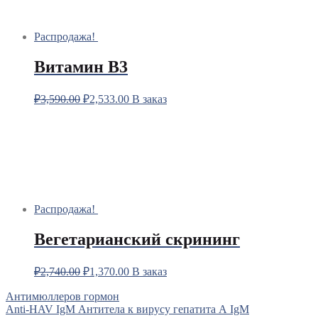
Распродажа!
Витамин В3
₽
3,590.00
₽
2,533.00
В заказ
Распродажа!
Вегетарианский скрининг
₽
2,740.00
₽
1,370.00
В заказ
Навигация
Антимюллеров гормон
Anti-HAV IgM Антитела к вирусу гепатита А IgM
по