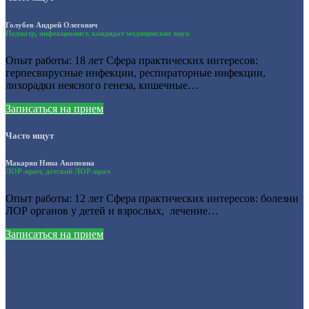
Голубев Андрей Олегович
Педиатр, инфекционист, кандидат медицинских наук
Опыт работы: 18 лет Сфера практических интересов:
герпесвирусные инфекции, респираторные инфекции,
лихорадки неясного генеза, кишечные…
Записаться на прием
Часто ищут
Макарян Нина Акоповна
ЛОР-врач, детский ЛОР-врач
Опыт работы: 12 лет Сфера практических интересов: болезни
ЛОР органов у детей и взрослых, лечение…
Записаться на прием