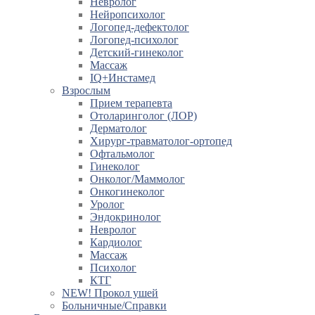
Невролог
Нейропсихолог
Логопед-дефектолог
Логопед-психолог
Детский-гинеколог
Массаж
IQ+Инстамед
Взрослым
Прием терапевта
Отоларинголог (ЛОР)
Дерматолог
Хирург-травматолог-ортопед
Офтальмолог
Гинеколог
Онколог/Маммолог
Онкогинеколог
Уролог
Эндокринолог
Невролог
Кардиолог
Массаж
Психолог
КТГ
NEW! Прокол ушей
Больничные/Справки