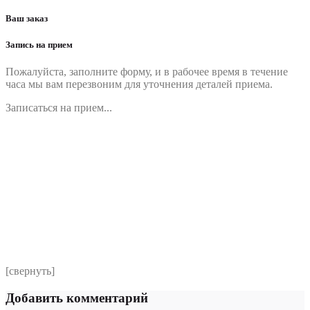
записям
Ваш заказ
Запись на прием
Пожалуйста, заполните форму, и в рабочее время в течение
часа мы вам перезвоним для уточнения деталей приема.
Записаться на прием...
Номер телефона
*
Выберите клинику
Комментарий
*
Я даю согласие на обработку персональных данных
согласно политики обработки размещенной по адресу
https://instamed.ru/privacy/
[свернуть]
Добавить комментарий