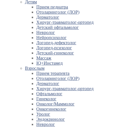
Детям
Прием педиатра
Отоларинголог (ЛОР)
Дерматолог
Хирург-травматолог-ортопед
Детский офтальмолог
Невролог
Нейропсихолог
Логопед-дефектолог
Логопед-психолог
Детский-гинеколог
Массаж
IQ+Инстамед
Взрослым
Прием терапевта
Отоларинголог (ЛОР)
Дерматолог
Хирург-травматолог-ортопед
Офтальмолог
Гинеколог
Онколог/Маммолог
Онкогинеколог
Уролог
Эндокринолог
Невролог