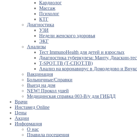
Кардиолог
Массаж
Психолог
КТГ
Диагностика
УЗИ
Недели женского здоровья
ЭКГ
Анализы
Тест ImmunoHealth для детей и взрослых
Диагностика туберкулеза: Манту, Диаскин-тес
T-SPOT.TB (Т-СПОТ.ТВ)
Анализ на коронавирус в Домодедово и Внук
Вакцинация
Больничные/Справки
Выезд на дом
NEW! Прокол ушей
Медицинская справка 003-В/у для ГИБДД
Врачи
Инстамед Online
Цены
Акции
Информация
О нас
Правила посещения