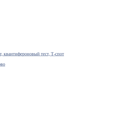
т, квантифероновый тест, Т-спот
ово