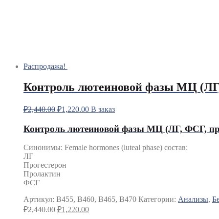
Распродажа!
Контроль лютеиновой фазы МЦ (ЛГ,
₽
2,440.00
₽
1,220.00
В заказ
Контроль лютеиновой фазы МЦ (ЛГ, ФСГ, пр
Синонимы
:
Female hormones (luteal phase) состав:
ЛГ
Прогестерон
Пролактин
ФСГ
Артикул:
B455, B460, B465, B470
Категории:
Анализы
,
Б
₽
2,440.00
₽
1,220.00