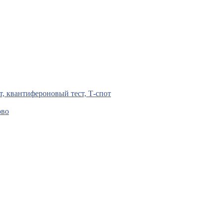
т, квантифероновый тест, Т-спот
ово