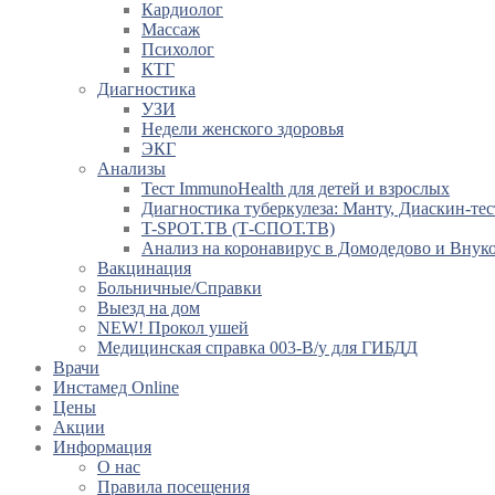
Кардиолог
Массаж
Психолог
КТГ
Диагностика
УЗИ
Недели женского здоровья
ЭКГ
Анализы
Тест ImmunoHealth для детей и взрослых
Диагностика туберкулеза: Манту, Диаскин-тес
T-SPOT.TB (Т-СПОТ.ТВ)
Анализ на коронавирус в Домодедово и Внук
Вакцинация
Больничные/Справки
Выезд на дом
NEW! Прокол ушей
Медицинская справка 003-В/у для ГИБДД
Врачи
Инстамед Online
Цены
Акции
Информация
О нас
Правила посещения