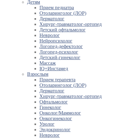
Детям
Прием педиатра
Отоларинголог (ЛОР)
Дерматолог
Хирург-травматолог-ортопед
Детский офтальмолог
Невролог
Нейропсихолог
Логопед-дефектолог
Логопед-психолог
Детский-гинеколог
Массаж
IQ+Инстамед
Взрослым
Прием терапевта
Отоларинголог (ЛОР)
Дерматолог
Хирург-травматолог-ортопед
Офтальмолог
Гинеколог
Онколог/Маммолог
Онкогинеколог
Уролог
Эндокринолог
Невролог