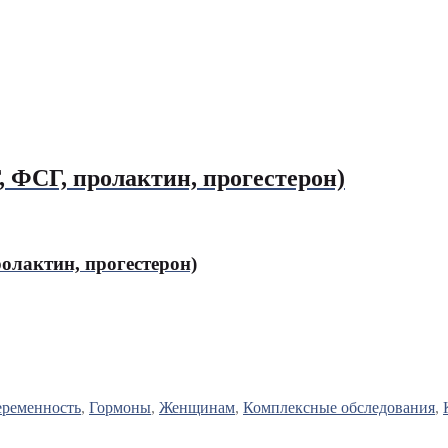
 ФСГ, пролактин, прогестерон)
олактин, прогестерон)
еременность
,
Гормоны
,
Женщинам
,
Комплексные обследования
,