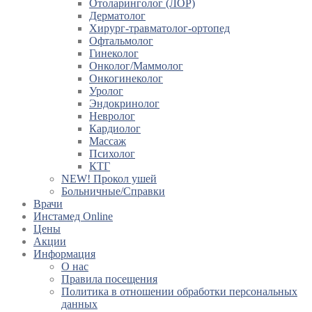
Отоларинголог (ЛОР)
Дерматолог
Хирург-травматолог-ортопед
Офтальмолог
Гинеколог
Онколог/Маммолог
Онкогинеколог
Уролог
Эндокринолог
Невролог
Кардиолог
Массаж
Психолог
КТГ
NEW! Прокол ушей
Больничные/Справки
Врачи
Инстамед Online
Цены
Акции
Информация
О нас
Правила посещения
Политика в отношении обработки персональных
данных