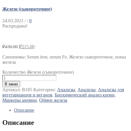
Железо (сывороточное)
24.03.2021
/ /
0
Распродажа!
₽
430.00
₽
215.00
Синонимы
:
Serum iron, serum Fe, Железо сывороточное, ионы
железа
Количество Железо (сывороточное)
В заказ
Артикул:
B185
Категории:
Анализы
,
Анализы
,
Анализы для
вегетарианцев и веганов
,
Биохимический анализ крови
,
Маркеры анемии
,
Обмен железа
Описание
Описание