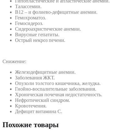
Гипопластические и апластические анемии.
Талассемии.
В12 – и фолиево-дефицитные анемии.
Гемохроматоз.
Гемосидероз.
Сидероахристические анемии.
Вирусные гепатиты.
Острый некроз печени.
Снижение:
Железодефицитные анемии.
Заболевания ЖКТ.
Опухоли толстого кишечника, желудка.
Гнойно-воспалительные заболевания.
Хроническая почечная недостаточность.
Нефротический синдром.
Кровотечения.
Дефицит витамина C.
Похожие товары