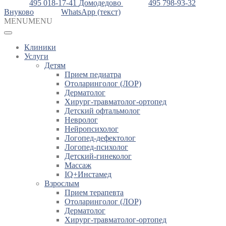
495 018-17-41
Домодедово
495 798-93-32
Внуково
WhatsApp (текст)
MENU
MENU
Клиники
Услуги
Детям
Прием педиатра
Отоларинголог (ЛОР)
Дерматолог
Хирург-травматолог-ортопед
Детский офтальмолог
Невролог
Нейропсихолог
Логопед-дефектолог
Логопед-психолог
Детский-гинеколог
Массаж
IQ+Инстамед
Взрослым
Прием терапевта
Отоларинголог (ЛОР)
Дерматолог
Хирург-травматолог-ортопед