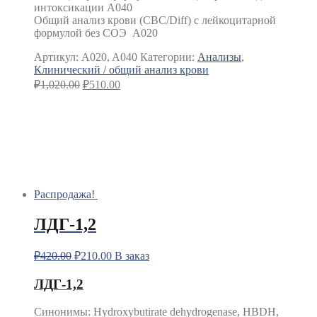
интоксикации A040
Общий анализ крови (CBC/Diff) с лейкоцитарной
формулой без СОЭ A020
Артикул:
A020, A040
Категории:
Анализы
,
Клинический / общий анализ крови
₽
1,020.00
₽
510.00
Распродажа!
ЛДГ-1,2
₽
420.00
₽
210.00
В заказ
ЛДГ-1,2
Синонимы: Hydroxybutirate dehydrogenase, HBDH,