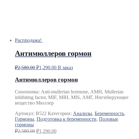
Распродажа!
Антимюллеров гормон
₽
2,580.00
₽
1,290.00
В заказ
Антимюллеров гормон
Синонимы
:
Anti-mullerian hormone, AMH, Mullerian
inhibiting factor, MIF, MIH, MIS, АМГ, Ингибирующее
вещество Мюллер
Артикул:
B522
Категории:
Анализы
,
Беременность
,
Гормоны
,
Подготовка к беременности
,
Половые
гормоны
₽
2,580.00
₽
1,290.00