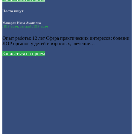
Часто ищут
Макарян Нина Акоповна
ЛОР-врач, детский ЛОР-врач
Опыт работы: 12 лет Сфера практических интересов: болезни
ЛОР органов у детей и взрослых, лечение…
Записаться на прием