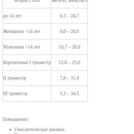
Возраст, пол
Железо, мкмоль/л
до 14 лет
6,5 – 24,7
Женщины >14 лет
8,0 – 26,0
Мужчины >14 лет
10,7 – 28,6
Беременные I триместр
12,8 – 25,6
II триместр
7,8 – 31,9
III триместр
5,3 – 34,5
Повышение:
Гемолитические анемии.