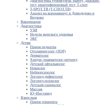
Диагностика туберкулеза: Манту, Диаскин-
тест, квантифероновый тест, Т-спот
T-SPOT.TB (Т-СПОТ.ТВ)
Анализ на коронавирус в Домодедово и
Внуково
Вакцинация
Диагностика
УЗИ
Недели женского здоровья
ЭКГ
Детям
Прием педиатра
Отоларинголог (ЛОР)
Дерматолог
Хирург-травматолог-ортопед
Детский офтальмолог
Невролог
Нейропсихолог
Логопед-дефектолог
Логопед-психолог
Детский-гинеколог
Массаж
IQ+Инстамед
Взрослым
Прием терапевта