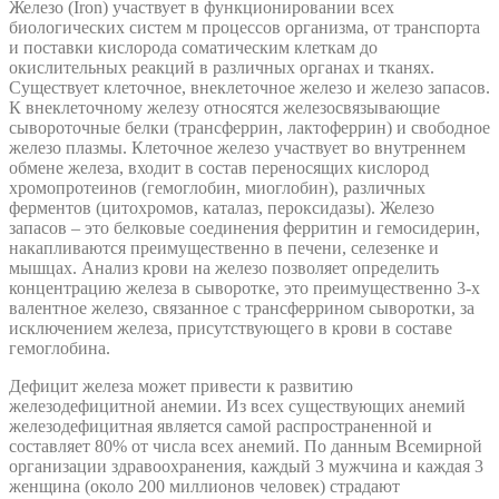
Железо (Iron) участвует в функционировании всех
биологических систем м процессов организма, от транспорта
и поставки кислорода соматическим клеткам до
окислительных реакций в различных органах и тканях.
Существует клеточное, внеклеточное железо и железо запасов.
К внеклеточному железу относятся железосвязывающие
сывороточные белки (трансферрин, лактоферрин) и свободное
железо плазмы. Клеточное железо участвует во внутреннем
обмене железа, входит в состав переносящих кислород
хромопротеинов (гемоглобин, миоглобин), различных
ферментов (цитохромов, каталаз, пероксидазы). Железо
запасов – это белковые соединения ферритин и гемосидерин,
накапливаются преимущественно в печени, селезенке и
мышцах. Анализ крови на железо позволяет определить
концентрацию железа в сыворотке, это преимущественно 3-х
валентное железо, связанное с трансферрином сыворотки, за
исключением железа, присутствующего в крови в составе
гемоглобина.
Дефицит железа может привести к развитию
железодефицитной анемии. Из всех существующих анемий
железодефицитная является самой распространенной и
составляет 80% от числа всех анемий. По данным Всемирной
организации здравоохранения, каждый 3 мужчина и каждая 3
женщина (около 200 миллионов человек) страдают