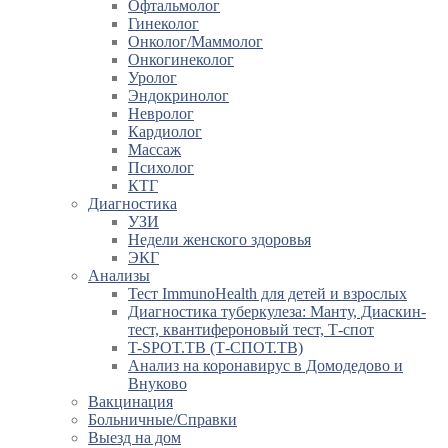
Офтальмолог
Гинеколог
Онколог/Маммолог
Онкогинеколог
Уролог
Эндокринолог
Невролог
Кардиолог
Массаж
Психолог
КТГ
Диагностика
УЗИ
Недели женского здоровья
ЭКГ
Анализы
Тест ImmunoHealth для детей и взрослых
Диагностика туберкулеза: Манту, Диаскин-
тест, квантифероновый тест, Т-спот
T-SPOT.TB (Т-СПОТ.ТВ)
Анализ на коронавирус в Домодедово и
Внуково
Вакцинация
Больничные/Справки
Выезд на дом