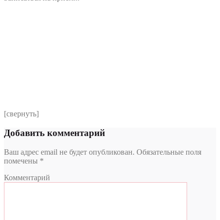
Номер телефона
*
Выберите клинику
Комментарий
*
Я даю согласие на обработку персональных данных
согласно политики обработки размещенной по адресу
https://instamed.ru/privacy/
[свернуть]
Добавить комментарий
Ваш адрес email не будет опубликован.
Обязательные поля
помечены
*
Комментарий