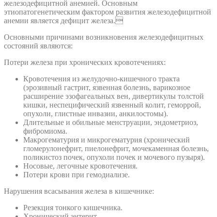
железодефицитной анемией. Основным
этиопатогенетическим фактором развития железодефицитной
анемии является дефицит железа.
Основными причинами возникновения железодефицитных
состояний являются:
Потери железа при хронических кровотечениях:
Кровотечения из желудочно-кишечного тракта
(эрозивный гастрит, язвенная болезнь, варикозное
расширение эзофагеальных вен, дивертикулы толстой
кишки, неспецифический язвенный колит, геморрой,
опухоли, глистные инвазии, анкилостомы).
Длительные и обильные менструации, эндометриоз,
фибромиома.
Макрогематурия и микрогематурия (хронический
гломерулонефрит, пиелонефрит, мочекаменная болезнь,
поликистоз почек, опухоли почек и мочевого пузыря).
Носовые, легочные кровотечения.
Потери крови при гемодиализе.
Нарушения всасывания железа в кишечнике:
Резекция тонкого кишечника.
Хронический энтерит.