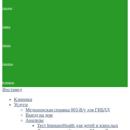
Аккаунт
Запись
Заказы
Анализы
Контакты
Инстамед
Клиники
Услуги
Медицинская справка 003-В/у для ГИБДД
Выезд на дом
Анализы
Тест ImmunoHealth для детей и взрослых