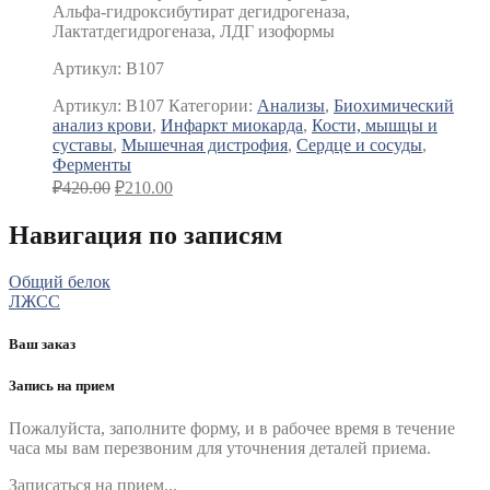
Альфа-гидроксибутират дегидрогеназа,
Лактатдегидрогеназа, ЛДГ изоформы
Артикул: B107
Артикул:
B107
Категории:
Анализы
,
Биохимический
анализ крови
,
Инфаркт миокарда
,
Кости, мышцы и
суставы
,
Мышечная дистрофия
,
Сердце и сосуды
,
Ферменты
₽
420.00
₽
210.00
Навигация по записям
Общий белок
ЛЖСС
Ваш заказ
Запись на прием
Пожалуйста, заполните форму, и в рабочее время в течение
часа мы вам перезвоним для уточнения деталей приема.
Записаться на прием...