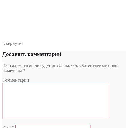
Комментарий
*
Я даю согласие на обработку персональных данных
согласно политики обработки размещенной по адресу
https://instamed.ru/privacy/
[свернуть]
Добавить комментарий
Ваш адрес email не будет опубликован.
Обязательные поля
помечены
*
Комментарий
Имя
*