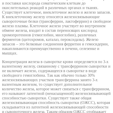
и поставки кислорода соматическим клеткам до
окислительных реакций в различных органах и тканях.
Существует клеточное, внеклеточное железо и железо запасов.
К внеклеточному железу относятся железосвязывающие
сывороточные белки (трансферрин, лактоферрин) и свободное
железо плазмы. Клеточное железо участвует во внутреннем
обмене железа, входит в состав переносящих кислород
хромопротеинов (гемоглобин, миоглобин), различных
ферментов (цитохромов, каталаз, пероксидазы). Железо
запасов – это белковые соединения ферритин и гемосидерин,
накапливаются преимущественно в печени, селезенке и
мышцах.
Концентрация железа в сыворотке крови определяется по 3-х
валентному железу, связанному с трансферрином сыворотки и
не включает железо, содержащееся в сыворотке в виде
свободного гемоглобина. Так как обычно только 30%
железосвязывающих участков трансферрина занято 3-х
валентным железом, то существует дополнительное
количество железа, которое может связаться с трансферрином,
его называют латентной (ненасыщенной) железосвязывающей
способностью сыворотки. Существует также общая
железосвязывающая способность сыворотки (ОЖСС), которая
складывается из латентной железосвязывающей способности
и сывороточного железа. Таким образом ОЖСС отображает