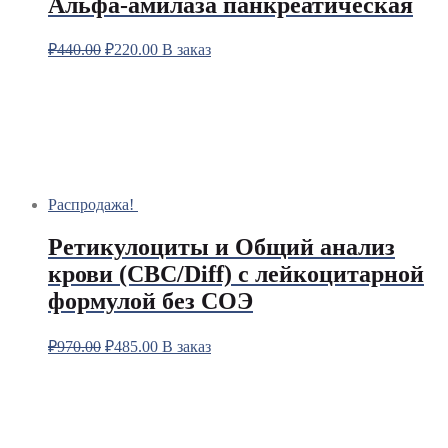
Альфа-амилаза панкреатическая
₽
440.00
₽
220.00
В заказ
Распродажа!
Ретикулоциты и Общий анализ
крови (CBC/Diff) с лейкоцитарной
формулой без СОЭ
₽
970.00
₽
485.00
В заказ