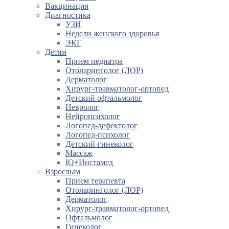
Вакцинация
Диагностика
УЗИ
Недели женского здоровья
ЭКГ
Детям
Прием педиатра
Отоларинголог (ЛОР)
Дерматолог
Хирург-травматолог-ортопед
Детский офтальмолог
Невролог
Нейропсихолог
Логопед-дефектолог
Логопед-психолог
Детский-гинеколог
Массаж
IQ+Инстамед
Взрослым
Прием терапевта
Отоларинголог (ЛОР)
Дерматолог
Хирург-травматолог-ортопед
Офтальмолог
Гинеколог