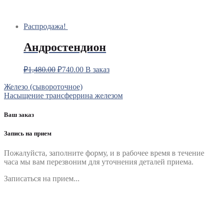
Распродажа!
Андростендион
₽
1,480.00
₽
740.00
В заказ
Навигация
Железо (сывороточное)
Насыщение трансферрина железом
по
записям
Ваш заказ
Запись на прием
Пожалуйста, заполните форму, и в рабочее время в течение
часа мы вам перезвоним для уточнения деталей приема.
Записаться на прием...
Номер телефона
*
Выберите клинику