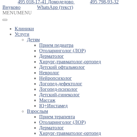
495 018-17-41
Домодедово
495 798-93-32
Внуково
WhatsApp (текст)
MENU
MENU
Клиники
Услуги
Детям
Прием педиатра
Отоларинголог (ЛОР)
Дерматолог
Хирург-травматолог-ортопед
Детский офтальмолог
Невролог
Нейропсихолог
Логопед-дефектолог
Логопед-психолог
Детский-гинеколог
Массаж
IQ+Инстамед
Взрослым
Прием терапевта
Отоларинголог (ЛОР)
Дерматолог
Хирург-травматолог-ортопед