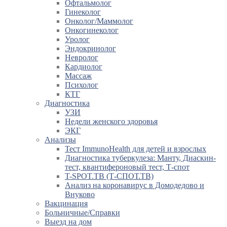
Офтальмолог
Гинеколог
Онколог/Маммолог
Онкогинеколог
Уролог
Эндокринолог
Невролог
Кардиолог
Массаж
Психолог
КТГ
Диагностика
УЗИ
Недели женского здоровья
ЭКГ
Анализы
Тест ImmunoHealth для детей и взрослых
Диагностика туберкулеза: Манту, Диаскин-
тест, квантифероновый тест, Т-спот
T-SPOT.TB (Т-СПОТ.ТВ)
Анализ на коронавирус в Домодедово и
Внуково
Вакцинация
Больничные/Справки
Выезд на дом