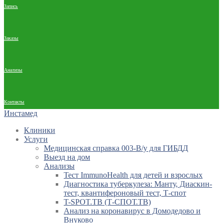
Запись
Заказы
Анализы
Контакты
Инстамед
Клиники
Услуги
Медицинская справка 003-В/у для ГИБДД
Выезд на дом
Анализы
Тест ImmunoHealth для детей и взрослых
Диагностика туберкулеза: Манту, Диаскин-
тест, квантифероновый тест, Т-спот
T-SPOT.TB (Т-СПОТ.ТВ)
Анализ на коронавирус в Домодедово и
Внуково