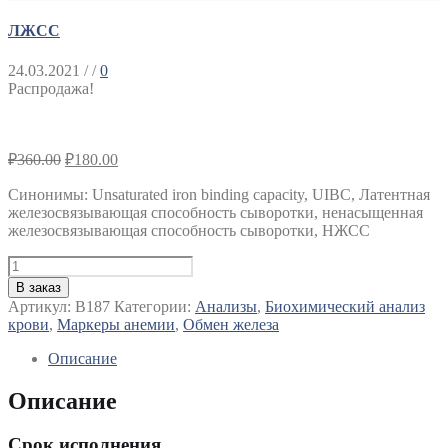
ЛЖСС
24.03.2021
/ /
0
Распродажа!
₽
360.00
₽
180.00
Синонимы
:
Unsaturated iron binding capacity, UIBC, Латентная
железосвязывающая способность сыворотки, ненасыщенная
железосвязывающая способность сыворотки, НЖСС
Количество
ЛЖСС
В заказ
Артикул:
B187
Категории:
Анализы
,
Биохимический анализ
крови
,
Маркеры анемии
,
Обмен железа
Описание
Описание
Срок исполнения