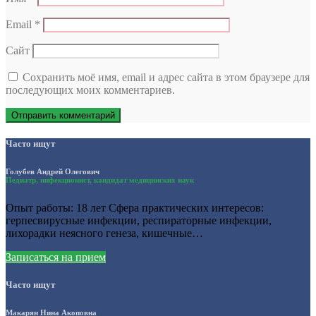
Email
*
Сайт
Сохранить моё имя, email и адрес сайта в этом браузере для
последующих моих комментариев.
Часто ищут
Голубев Андрей Олегович
Педиатр, инфекционист, кандидат медицинских наук
Опыт работы: 18 лет Сфера практических интересов:
герпесвирусные инфекции, респираторные инфекции,
лихорадки неясного генеза, кишечные…
Записаться на прием
Часто ищут
Макарян Нина Акоповна