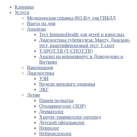
Клиники
Услуги
Медицинская справка 003-В/у для ГИБДД
Выезд на дом
Анализы
Тест ImmunoHealth для детей и взрослых
Диагностика туберкулеза: Манту, Диаскин-
тест, квантифероновый тест, Т-спот
T-SPOT.TB (Т-СПОТ.ТВ)
Анализ на коронавирус в Домодедово и
Внуково
Вакцинация
Диагностика
УЗИ
Недели женского здоровья
ЭКГ
Детям
Прием педиатра
Отоларинголог (ЛОР)
Дерматолог
Хирург-травматолог-ортопед
Детский офтальмолог
Невролог
Нейропсихолог