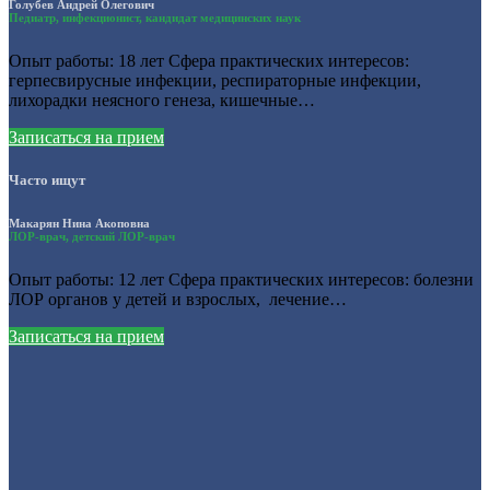
Голубев Андрей Олегович
Педиатр, инфекционист, кандидат медицинских наук
Опыт работы: 18 лет Сфера практических интересов:
герпесвирусные инфекции, респираторные инфекции,
лихорадки неясного генеза, кишечные…
Записаться на прием
Часто ищут
Макарян Нина Акоповна
ЛОР-врач, детский ЛОР-врач
Опыт работы: 12 лет Сфера практических интересов: болезни
ЛОР органов у детей и взрослых, лечение…
Записаться на прием