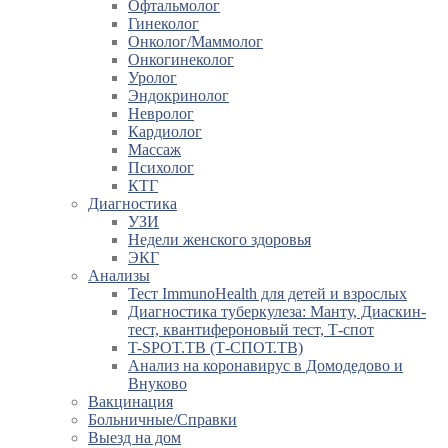
Офтальмолог
Гинеколог
Онколог/Маммолог
Онкогинеколог
Уролог
Эндокринолог
Невролог
Кардиолог
Массаж
Психолог
КТГ
Диагностика
УЗИ
Недели женского здоровья
ЭКГ
Анализы
Тест ImmunoHealth для детей и взрослых
Диагностика туберкулеза: Манту, Диаскин-
тест, квантифероновый тест, Т-спот
T-SPOT.TB (Т-СПОТ.ТВ)
Анализ на коронавирус в Домодедово и
Внуково
Вакцинация
Больничные/Справки
Выезд на дом