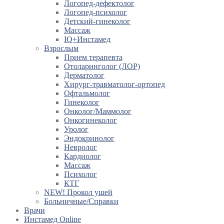
Логопед-дефектолог
Логопед-психолог
Детский-гинеколог
Массаж
IQ+Инстамед
Взрослым
Прием терапевта
Отоларинголог (ЛОР)
Дерматолог
Хирург-травматолог-ортопед
Офтальмолог
Гинеколог
Онколог/Маммолог
Онкогинеколог
Уролог
Эндокринолог
Невролог
Кардиолог
Массаж
Психолог
КТГ
NEW! Прокол ушей
Больничные/Справки
Врачи
Инстамед Online