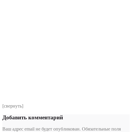
Комментарий
*
Я даю согласие на обработку персональных данных
согласно политики обработки размещенной по адресу
https://instamed.ru/privacy/
[свернуть]
Добавить комментарий
Ваш адрес email не будет опубликован.
Обязательные поля