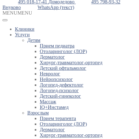
495 018-17-41
Домодедово
495 798-93-32
Внуково
WhatsApp (текст)
MENU
MENU
Клиники
Услуги
Детям
Прием педиатра
Отоларинголог (ЛОР)
Дерматолог
Хирург-травматолог-ортопед
Детский офтальмолог
Невролог
Нейропсихолог
Логопед-дефектолог
Логопед-психолог
Детский-гинеколог
Массаж
IQ+Инстамед
Взрослым
Прием терапевта
Отоларинголог (ЛОР)
Дерматолог
Хирург-травматолог-ортопед