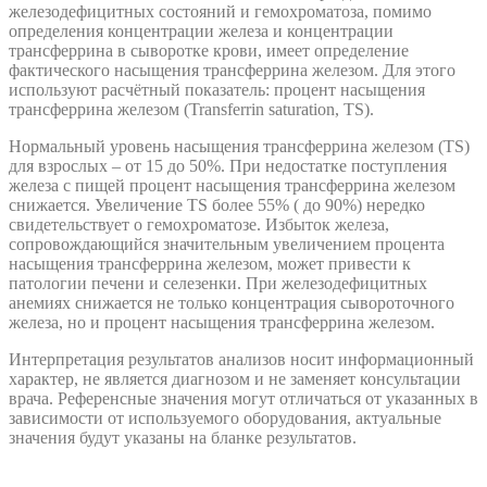
железодефицитных состояний и гемохроматоза, помимо
определения концентрации железа и концентрации
трансферрина в сыворотке крови, имеет определение
фактического насыщения трансферрина железом. Для этого
используют расчётный показатель: процент насыщения
трансферрина железом (Transferrin saturation, TS).
Нормальный уровень насыщения трансферрина железом (TS)
для взрослых – от 15 до 50%. При недостатке поступления
железа с пищей процент насыщения трансферрина железом
снижается. Увеличение TS более 55% ( до 90%) нередко
свидетельствует о гемохроматозе. Избыток железа,
сопровождающийся значительным увеличением процента
насыщения трансферрина железом, может привести к
патологии печени и селезенки. При железодефицитных
анемиях снижается не только концентрация сывороточного
железа, но и процент насыщения трансферрина железом.
Интерпретация результатов анализов носит информационный
характер, не является диагнозом и не заменяет консультации
врача. Референсные значения могут отличаться от указанных в
зависимости от используемого оборудования, актуальные
значения будут указаны на бланке результатов.