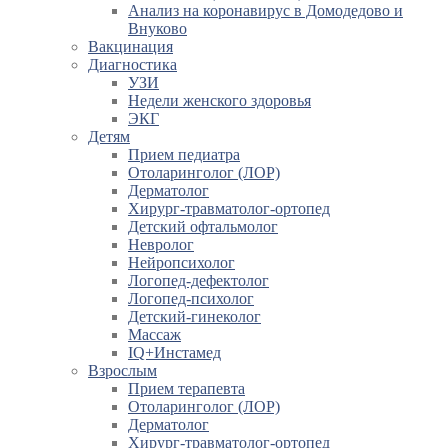
Анализ на коронавирус в Домодедово и
Внуково
Вакцинация
Диагностика
УЗИ
Недели женского здоровья
ЭКГ
Детям
Прием педиатра
Отоларинголог (ЛОР)
Дерматолог
Хирург-травматолог-ортопед
Детский офтальмолог
Невролог
Нейропсихолог
Логопед-дефектолог
Логопед-психолог
Детский-гинеколог
Массаж
IQ+Инстамед
Взрослым
Прием терапевта
Отоларинголог (ЛОР)
Дерматолог
Хирург-травматолог-ортопед