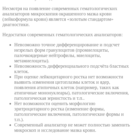
Несмотря на появление современных гематологических
анализаторов микроскопия окрашенного мазка крови
(лейкоформула крови) является «золотым стандартом»
диагностики.
Недостатки современных гематологических анализаторов:
Невозможно точное дифференцирование и подсчет
незрелых форм гранулоцитов (промиелоциты,
палочкоядерные нейтрофилы, миелоциты,
метамиелоциты).
Невозможность дифференциального подсчёта бластных
клеток.
При оценке лейкоцитарного ростка нет возможности
выявить изменения цитоплазмы клеток и ядер,
появления атипичных клеток (например, таких как
атипичные мононуклеары), патологические включения,
патологическая зернистость и т.п..
Нет возможности оценить морфологию
эритроцитарного ростка (изменение формы,
патологические включения, патологические формы и
т.п.).
Современный анализатор не может полностью заменить
микроскоп и исследование мазка крови.