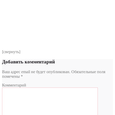
Выберите клинику
Комментарий
*
Я даю согласие на обработку персональных данных
согласно политики обработки размещенной по адресу
https://instamed.ru/privacy/
[свернуть]
Добавить комментарий
Ваш адрес email не будет опубликован.
Обязательные поля
помечены
*
Комментарий