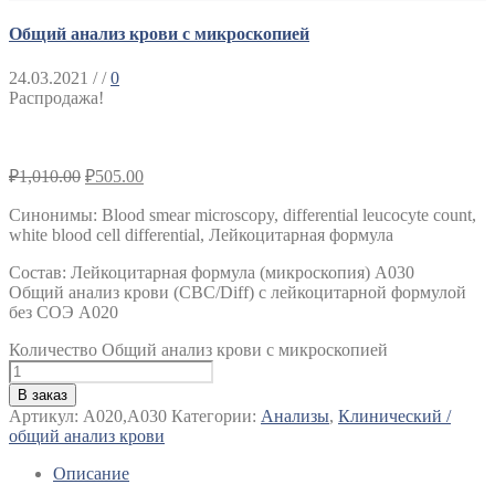
Общий анализ крови с микроскопией
24.03.2021
/ /
0
Распродажа!
₽
1,010.00
₽
505.00
Синонимы
:
Blood smear microscopy, differential leucocyte count,
white blood cell differential, Лейкоцитарная формула
Состав: Лейкоцитарная формула (микроскопия) А030
Общий анализ крови (CBC/Diff) с лейкоцитарной формулой
без СОЭ A020
Количество Общий анализ крови с микроскопией
В заказ
Артикул:
А020,А030
Категории:
Анализы
,
Клинический /
общий анализ крови
Описание