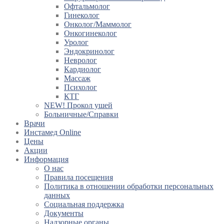
Офтальмолог
Гинеколог
Онколог/Маммолог
Онкогинеколог
Уролог
Эндокринолог
Невролог
Кардиолог
Массаж
Психолог
КТГ
NEW! Прокол ушей
Больничные/Справки
Врачи
Инстамед Online
Цены
Акции
Информация
О нас
Правила посещения
Политика в отношении обработки персональных
данных
Социальная поддержка
Документы
Надзорные органы