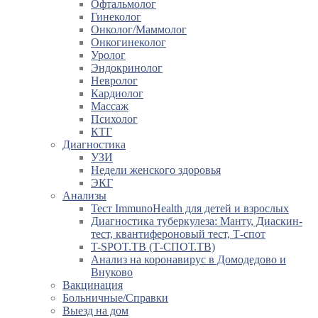
Офтальмолог
Гинеколог
Онколог/Маммолог
Онкогинеколог
Уролог
Эндокринолог
Невролог
Кардиолог
Массаж
Психолог
КТГ
Диагностика
УЗИ
Недели женского здоровья
ЭКГ
Анализы
Тест ImmunoHealth для детей и взрослых
Диагностика туберкулеза: Манту, Диаскин-
тест, квантифероновый тест, Т-спот
T-SPOT.TB (Т-СПОТ.ТВ)
Анализ на коронавирус в Домодедово и
Внуково
Вакцинация
Больничные/Справки
Выезд на дом