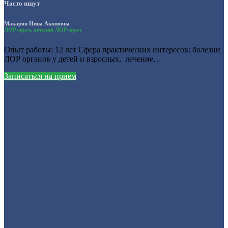
Часто ищут
Макарян Нина Акоповна
ЛОР-врач, детский ЛОР-врач
Опыт работы: 12 лет Сфера практических интересов: болезни
ЛОР органов у детей и взрослых, лечение…
Записаться на прием