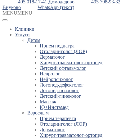
495 018-17-41
Домодедово
495 798-93-32
Внуково
WhatsApp (текст)
MENU
MENU
Клиники
Услуги
Детям
Прием педиатра
Отоларинголог (ЛОР)
Дерматолог
Хирург-травматолог-ортопед
Детский офтальмолог
Невролог
Нейропсихолог
Логопед-дефектолог
Логопед-психолог
Детский-гинеколог
Массаж
IQ+Инстамед
Взрослым
Прием терапевта
Отоларинголог (ЛОР)
Дерматолог
Хирург-травматолог-ортопед