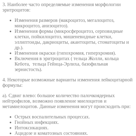
3. Наиболее часто определяемые изменения морфологии
эритроцитов:
Изменения размеров (макроцитоз, мегалоцитоз,
микроцитоз, анизоцитоз).
Изменения формы (микросфероцитоз, серповидные
клетки, пойкилоцитоз, мишеневидные клетки,
эллиптоиды, дакриоциты, акантоциты, стоматоциты и
др.).
Изменения окраски (гипохромия, гиперхромия).
Включения в эритроцитах ( тельца Жолли, кольца
Кебота, тельца Гейнца-Эрлиха, базофильная
зернистость).
4. Некоторые возможные варианты изменения лейкоцитарной
формулы:
а). Сдвиг влево: большое количество палочкоядерных
нейтрофилов, возможно появление миелоцитов и
метамиелоцитов. Данные изменения могут происходить при:
Острых воспалительных процессах.
Гнойных инфекциях.
Интоксикациях.
Ацидозе и коматозных состояниях.