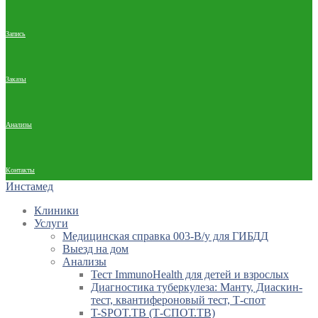
Запись
Заказы
Анализы
Контакты
Инстамед
Клиники
Услуги
Медицинская справка 003-В/у для ГИБДД
Выезд на дом
Анализы
Тест ImmunoHealth для детей и взрослых
Диагностика туберкулеза: Манту, Диаскин-
тест, квантифероновый тест, Т-спот
T-SPOT.TB (Т-СПОТ.ТВ)