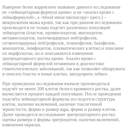
Наверное более корректное название данного исследования
не «лейкоцитарная формула крови» и не «анализ крови с
лейкоформулой», а «blood smear microscopy» (англ.) –
микроскопия мазка крови, так как при данном исследовании
производится не только подсчет различных популяций
лейкоцитов (бластов, промиелоцитов, миелоцитов,
метамиелоцитов, палочкоядерных нейтрофилов,
сегментоядерных нейтрофилов, эозинофилов, базофилов,
моноцитов, лимфоцитов, плазматических клеток) и описание
их морфологии, но и описываются изменения
эритроцитарного ростка крови. Анализ крови с
лейкоцитарной формулой незаменим в диагностике
гематологических заболеваний, так как позволяет обнаружить
и описать бласты и юные клетки, заподозрить лейкоз.
При проведении исследования вначале производиться
подсчёт не менее 200 клеток белого кровяного ростка, далее
вычисляется процент каждой популяции. После проведения
подсчёта лейкоцитарной формулы исследуется структура
клеток, наличие включений, наличие токсигенной
зернистости, форма и размер ядра, форма и размер клеток.
Далее проводится исследование эритроцитарного ростка:
оценка размера и формы эритроцитов, наличия включений,
изменения окраски.