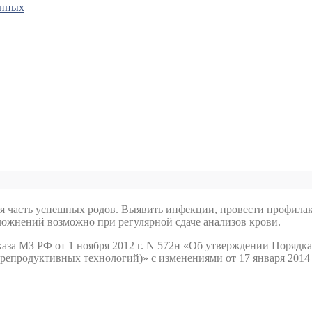
анных
ая часть успешных родов. Выявить инфекции, провести профил
ложнений возможно при регулярной сдаче анализов крови.
каза МЗ РФ от 1 ноября 2012 г. N 572н «Об утверждении Поряд
епродуктивных технологий)» с изменениями от 17 января 2014 г