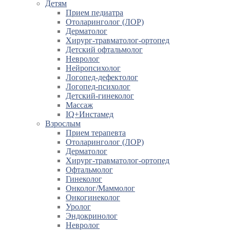
Детям
Прием педиатра
Отоларинголог (ЛОР)
Дерматолог
Хирург-травматолог-ортопед
Детский офтальмолог
Невролог
Нейропсихолог
Логопед-дефектолог
Логопед-психолог
Детский-гинеколог
Массаж
IQ+Инстамед
Взрослым
Прием терапевта
Отоларинголог (ЛОР)
Дерматолог
Хирург-травматолог-ортопед
Офтальмолог
Гинеколог
Онколог/Маммолог
Онкогинеколог
Уролог
Эндокринолог
Невролог