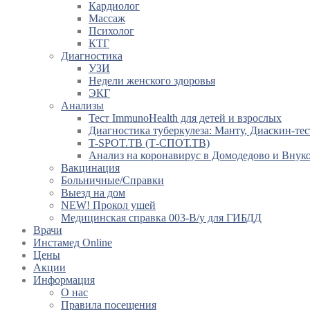
Кардиолог
Массаж
Психолог
КТГ
Диагностика
УЗИ
Недели женского здоровья
ЭКГ
Анализы
Тест ImmunoHealth для детей и взрослых
Диагностика туберкулеза: Манту, Диаскин-тес
T-SPOT.TB (Т-СПОТ.ТВ)
Анализ на коронавирус в Домодедово и Внук
Вакцинация
Больничные/Справки
Выезд на дом
NEW! Прокол ушей
Медицинская справка 003-В/у для ГИБДД
Врачи
Инстамед Online
Цены
Акции
Информация
О нас
Правила посещения