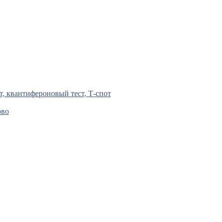
т, квантифероновый тест, Т-спот
ово